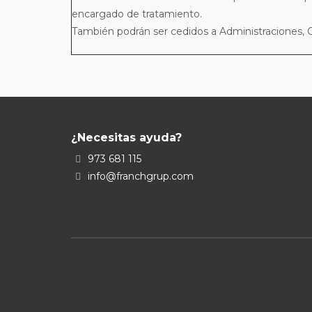
encargado de tratamiento.
También podrán ser cedidos a Administraciones, Or
¿Necesitas ayuda?
973 681 115
info@franchgrup.com