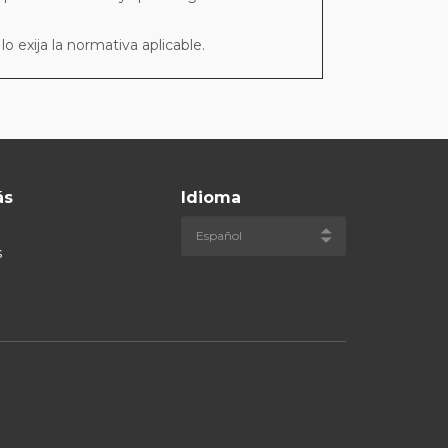
 exija la normativa aplicable.
ás
Idioma
s