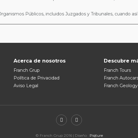
ganismos Públicos, incluidos Juzgados y Tribunales, cuando así lo
Acerca de nosotros
Descubre m
Franch Grup
Franch Tours
Política de Privacidad
Franch Autocar
Aviso Legal
Franch Geology
© Franch Grup 2016 | Diseño :
Piqture