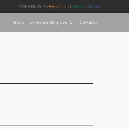
Franch Tours
Autocars
Geology
PÁGINAS DEL GRUPO
|
|
|
Inicio
Divisiones del grupo
Contacto