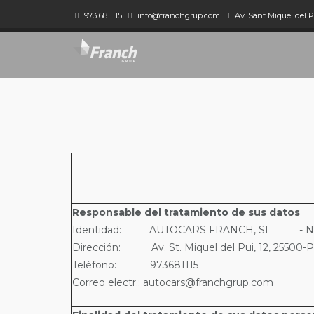
973 681 115
Inicio
Política de Privacidad
info@franchgrup.com
Av. Sant Miquel del Pu
Responsable del tratamiento de sus datos
Identidad: AUTOCARS FRANCH, SL - NIF
Dirección: Av. St. Miquel del Pui, 12, 25500-P
Teléfono: 973681115
Correo electr.:
autocars@franchgrup.com