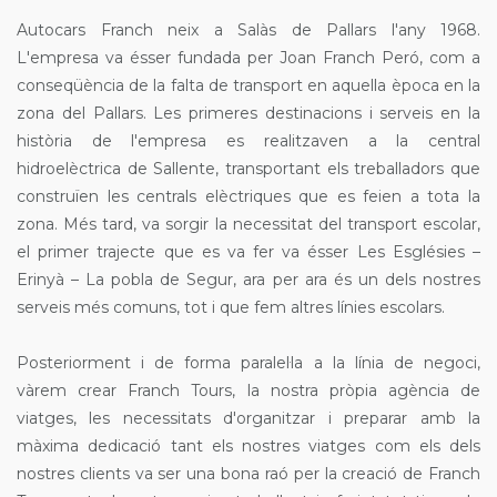
Autocars Franch neix a Salàs de Pallars l'any 1968.
L'empresa va ésser fundada per Joan Franch Peró, com a
conseqüència de la falta de transport en aquella època en la
zona del Pallars. Les primeres destinacions i serveis en la
història de l'empresa es realitzaven a la central
hidroelèctrica de Sallente, transportant els treballadors que
construïen les centrals elèctriques que es feien a tota la
zona. Més tard, va sorgir la necessitat del transport escolar,
el primer trajecte que es va fer va ésser Les Esglésies –
Erinyà – La pobla de Segur, ara per ara és un dels nostres
serveis més comuns, tot i que fem altres línies escolars.
Posteriorment i de forma paralel·la a la línia de negoci,
vàrem crear Franch Tours, la nostra pròpia agència de
viatges, les necessitats d'organitzar i preparar amb la
màxima dedicació tant els nostres viatges com els dels
nostres clients va ser una bona raó per la creació de Franch