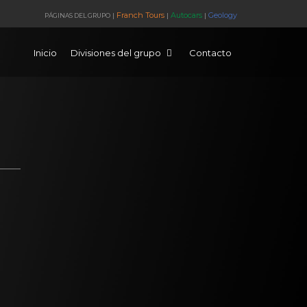
Franch Tours
Autocars
Geology
PÁGINAS DEL GRUPO
|
|
|
Inicio
Divisiones del grupo
Contacto